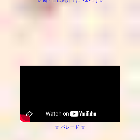
☆ 新・自己紹介！(〃>ω<〃) ☆
☆ パレード ☆