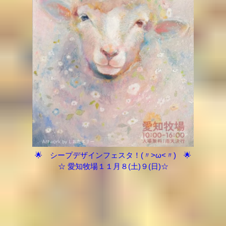
🌟 シープデザインフェスタ！(〃>ω<〃) 🌟
☆ 愛知牧場１１月８(土)９(日)☆