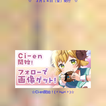
☆ ３月１４日（金）発行 ☆
☆Ci-en開始！(〃>ω<〃)☆