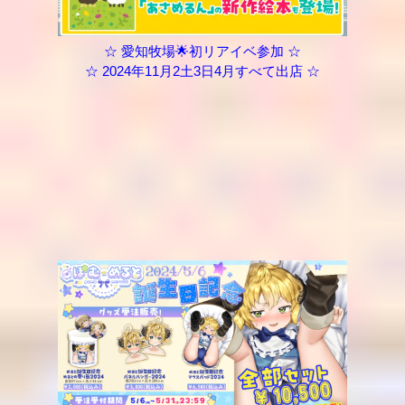
☆ 愛知牧場🌟初リアイベ参加 ☆
☆ 2024年11月2土3日4月すべて出店 ☆