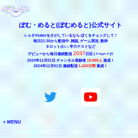
ぽむ・めると(ぽむめると)公式サイト
ショタVtuberをさがしているなら ぼくをチェックして！
毎日21:30から配信中. 雑談, ゲーム実況, 歌枠
タロット占い, 学力テストなど
2037
デビューから毎日連続配信
日目 (〃>ω<〃)!!
2024年12月01日 チャンネル登録者
10,000人
達成！
2024年12月01日 連続配信
1,420日間
達成！
MENU